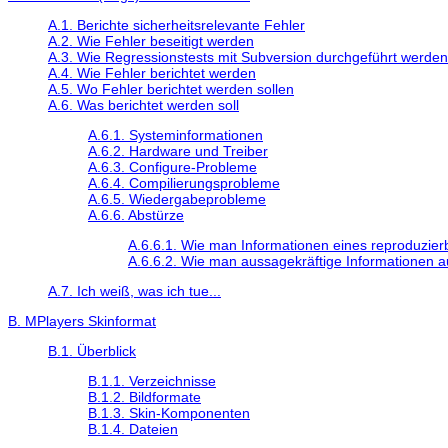
A.1. Berichte sicherheitsrelevante Fehler
A.2. Wie Fehler beseitigt werden
A.3. Wie Regressionstests mit Subversion durchgeführt werden
A.4. Wie Fehler berichtet werden
A.5. Wo Fehler berichtet werden sollen
A.6. Was berichtet werden soll
A.6.1. Systeminformationen
A.6.2. Hardware und Treiber
A.6.3. Configure-Probleme
A.6.4. Compilierungsprobleme
A.6.5. Wiedergabeprobleme
A.6.6. Abstürze
A.6.6.1. Wie man Informationen eines reproduzier
A.6.6.2. Wie man aussagekräftige Informationen 
A.7. Ich weiß, was ich tue...
B.
MPlayer
s Skinformat
B.1. Überblick
B.1.1. Verzeichnisse
B.1.2. Bildformate
B.1.3. Skin-Komponenten
B.1.4. Dateien