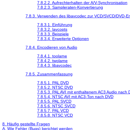
7.8.2.2. Aufrechterhalten der A/V-Synchronisation
7.8.2.3. Sampleraten-Konvertierung
7.8.3. Verwenden des libavcodec zur VCD/SVCD/DVD-E
7.8.3.1. Einführung
7.8.3.2. lavcopts
7.8.3.3. Beispiele
7.8.3.4. Erweiterte Optionen
7.8.4. Encodieren von Audio
7.8.4.1. toolame
7.8.4.2. twolame
7.8.4.3. libavcodec
7.8.5. Zusammenfassung
7.8.5.1. PAL DVD
7.8.5.2. NTSC DVD
7.8.5.3. PAL AVI mit enthaltenem AC3 Audio nach
7.8.5.4. NTSC AVI mit AC3-Ton nach DVD
7.8.5.5. PAL SVCD
7.8.5.6. NTSC SVCD
7.8.5.7. PAL VCD
7.8.5.8. NTSC VCD
8. Häufig gestellte Fragen
A. Wie Fehler (Bugs) berichtet werden