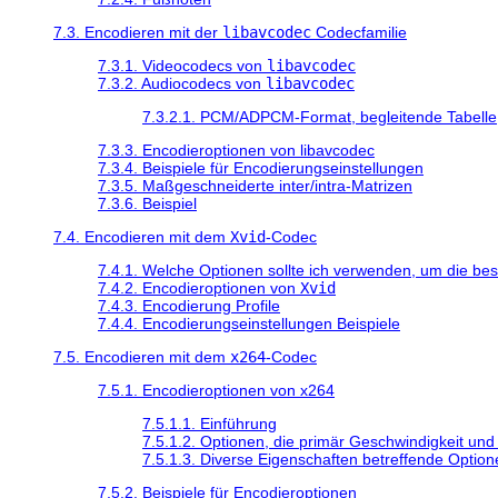
7.3. Encodieren mit der
libavcodec
Codecfamilie
7.3.1. Videocodecs von
libavcodec
7.3.2. Audiocodecs von
libavcodec
7.3.2.1. PCM/ADPCM-Format, begleitende Tabelle
7.3.3. Encodieroptionen von libavcodec
7.3.4. Beispiele für Encodierungseinstellungen
7.3.5. Maßgeschneiderte inter/intra-Matrizen
7.3.6. Beispiel
7.4. Encodieren mit dem
Xvid
-Codec
7.4.1. Welche Optionen sollte ich verwenden, um die bes
7.4.2. Encodieroptionen von
Xvid
7.4.3. Encodierung Profile
7.4.4. Encodierungseinstellungen Beispiele
7.5. Encodieren mit dem
x264
-Codec
7.5.1. Encodieroptionen von x264
7.5.1.1. Einführung
7.5.1.2. Optionen, die primär Geschwindigkeit und 
7.5.1.3. Diverse Eigenschaften betreffende Option
7.5.2. Beispiele für Encodieroptionen