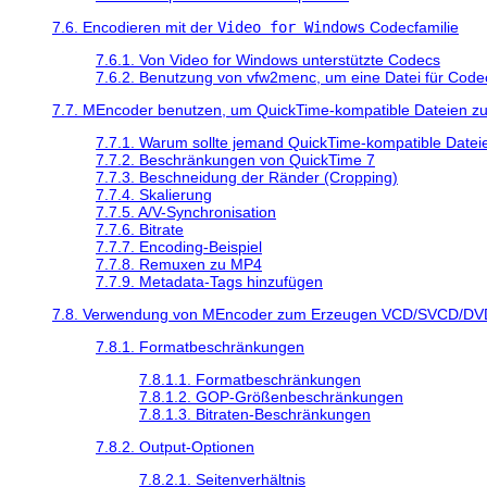
7.6. Encodieren mit der
Video for Windows
Codecfamilie
7.6.1. Von Video for Windows unterstützte Codecs
7.6.2. Benutzung von vfw2menc, um eine Datei für Code
7.7.
MEncoder
benutzen, um
QuickTime
-kompatible Dateien zu
7.7.1. Warum sollte jemand
QuickTime
-kompatible Dateie
7.7.2. Beschränkungen von
QuickTime
7
7.7.3. Beschneidung der Ränder (Cropping)
7.7.4. Skalierung
7.7.5. A/V-Synchronisation
7.7.6. Bitrate
7.7.7. Encoding-Beispiel
7.7.8. Remuxen zu MP4
7.7.9. Metadata-Tags hinzufügen
7.8. Verwendung von
MEncoder
zum Erzeugen VCD/SVCD/DVD-
7.8.1. Formatbeschränkungen
7.8.1.1. Formatbeschränkungen
7.8.1.2. GOP-Größenbeschränkungen
7.8.1.3. Bitraten-Beschränkungen
7.8.2. Output-Optionen
7.8.2.1. Seitenverhältnis