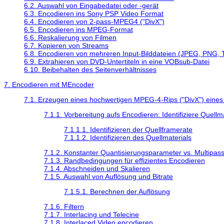
6.2. Auswahl von Eingabedatei oder -gerät
6.3. Encodieren ins Sony PSP Video Format
6.4. Encodieren von 2-pass-MPEG4 ("DivX")
6.5. Encodieren ins MPEG-Format
6.6. Reskalierung von Filmen
6.7. Kopieren von Streams
6.8. Encodieren von mehreren Input-Bilddateien (JPEG, PNG, T
6.9. Extrahieren von DVD-Untertiteln in eine VOBsub-Datei
6.10. Beibehalten des Seitenverhältnisses
7. Encodieren mit
MEncoder
7.1. Erzeugen eines hochwertigen MPEG-4-Rips ("DivX") eine
7.1.1. Vorbereitung aufs Encodieren: Identifiziere Quell
7.1.1.1. Identifizieren der Quellframerate
7.1.1.2. Identifizieren des Quellmaterials
7.1.2. Konstanter Quantisierungsparameter vs. Multipas
7.1.3. Randbedingungen für effizientes Encodieren
7.1.4. Abschneiden und Skalieren
7.1.5. Auswahl von Auflösung und Bitrate
7.1.5.1. Berechnen der Auflösung
7.1.6. Filtern
7.1.7. Interlacing und Telecine
7.1.8. Interlaced Video encodieren