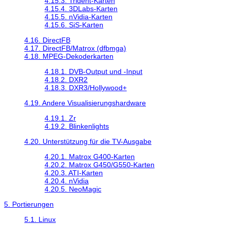
4.15.3. Trident-Karten
4.15.4. 3DLabs-Karten
4.15.5. nVidia-Karten
4.15.6. SiS-Karten
4.16. DirectFB
4.17. DirectFB/Matrox (dfbmga)
4.18. MPEG-Dekoderkarten
4.18.1. DVB-Output und -Input
4.18.2. DXR2
4.18.3. DXR3/Hollywood+
4.19. Andere Visualisierungshardware
4.19.1. Zr
4.19.2. Blinkenlights
4.20. Unterstützung für die TV-Ausgabe
4.20.1. Matrox G400-Karten
4.20.2. Matrox G450/G550-Karten
4.20.3. ATI-Karten
4.20.4. nVidia
4.20.5. NeoMagic
5. Portierungen
5.1. Linux