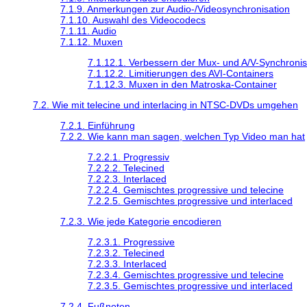
7.1.9. Anmerkungen zur Audio-/Videosynchronisation
7.1.10. Auswahl des Videocodecs
7.1.11. Audio
7.1.12. Muxen
7.1.12.1. Verbessern der Mux- und A/V-Synchronis
7.1.12.2. Limitierungen des AVI-Containers
7.1.12.3. Muxen in den Matroska-Container
7.2. Wie mit telecine und interlacing in NTSC-DVDs umgehen
7.2.1. Einführung
7.2.2. Wie kann man sagen, welchen Typ Video man hat
7.2.2.1. Progressiv
7.2.2.2. Telecined
7.2.2.3. Interlaced
7.2.2.4. Gemischtes progressive und telecine
7.2.2.5. Gemischtes progressive und interlaced
7.2.3. Wie jede Kategorie encodieren
7.2.3.1. Progressive
7.2.3.2. Telecined
7.2.3.3. Interlaced
7.2.3.4. Gemischtes progressive und telecine
7.2.3.5. Gemischtes progressive und interlaced
7.2.4. Fußnoten