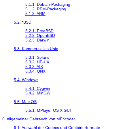
5.1.1. Debian-Packaging
5.1.2. RPM-Packaging
5.1.3. ARM
5.2. *BSD
5.2.1. FreeBSD
5.2.2. OpenBSD
5.2.3. Darwin
5.3. Kommerzielles Unix
5.3.1. Solaris
5.3.2. HP-UX
5.3.3. AIX
5.3.4. QNX
5.4. Windows
5.4.1.
Cygwin
5.4.2.
MinGW
5.5. Mac OS
5.5.1. MPlayer OS X GUI
6. Allgemeiner Gebrauch von
MEncoder
6.1. Auswahl der Codecs und Containerformate