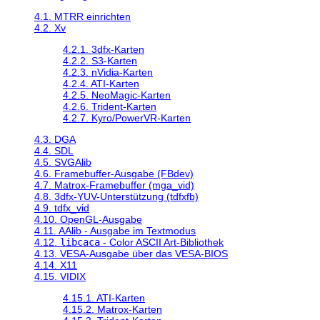
4.1. MTRR einrichten
4.2. Xv
4.2.1. 3dfx-Karten
4.2.2. S3-Karten
4.2.3. nVidia-Karten
4.2.4. ATI-Karten
4.2.5. NeoMagic-Karten
4.2.6. Trident-Karten
4.2.7. Kyro/PowerVR-Karten
4.3. DGA
4.4. SDL
4.5. SVGAlib
4.6. Framebuffer-Ausgabe (FBdev)
4.7. Matrox-Framebuffer (mga_vid)
4.8. 3dfx-YUV-Unterstützung (tdfxfb)
4.9. tdfx_vid
4.10. OpenGL-Ausgabe
4.11. AAlib - Ausgabe im Textmodus
4.12.
libcaca
- Color ASCII Art-Bibliothek
4.13. VESA-Ausgabe über das VESA-BIOS
4.14. X11
4.15. VIDIX
4.15.1. ATI-Karten
4.15.2. Matrox-Karten