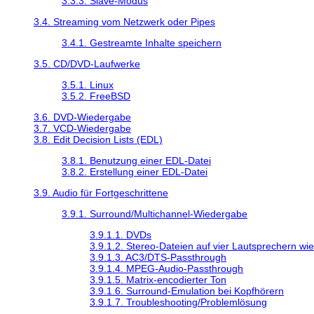
3.3.3. Slave-Modus
3.4. Streaming vom Netzwerk oder Pipes
3.4.1. Gestreamte Inhalte speichern
3.5. CD/DVD-Laufwerke
3.5.1. Linux
3.5.2. FreeBSD
3.6. DVD-Wiedergabe
3.7. VCD-Wiedergabe
3.8. Edit Decision Lists (EDL)
3.8.1. Benutzung einer EDL-Datei
3.8.2. Erstellung einer EDL-Datei
3.9. Audio für Fortgeschrittene
3.9.1. Surround/Multichannel-Wiedergabe
3.9.1.1. DVDs
3.9.1.2. Stereo-Dateien auf vier Lautsprechern w
3.9.1.3. AC3/DTS-Passthrough
3.9.1.4. MPEG-Audio-Passthrough
3.9.1.5. Matrix-encodierter Ton
3.9.1.6. Surround-Emulation bei Kopfhörern
3.9.1.7. Troubleshooting/Problemlösung