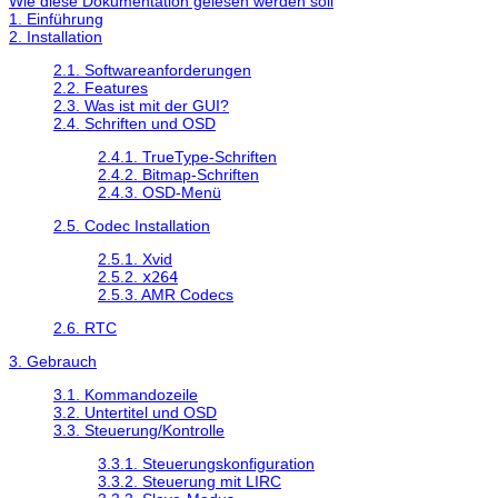
Wie diese Dokumentation gelesen werden soll
1. Einführung
2. Installation
2.1. Softwareanforderungen
2.2. Features
2.3. Was ist mit der GUI?
2.4. Schriften und OSD
2.4.1. TrueType-Schriften
2.4.2. Bitmap-Schriften
2.4.3. OSD-Menü
2.5. Codec Installation
2.5.1. Xvid
2.5.2.
x264
2.5.3. AMR Codecs
2.6. RTC
3. Gebrauch
3.1. Kommandozeile
3.2. Untertitel und OSD
3.3. Steuerung/Kontrolle
3.3.1. Steuerungskonfiguration
3.3.2. Steuerung mit LIRC