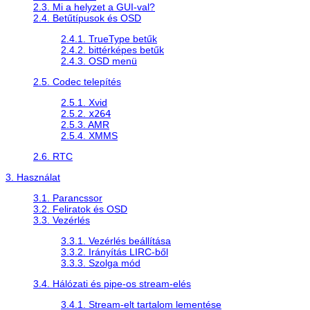
2.3. Mi a helyzet a GUI-val?
2.4. Betűtípusok és OSD
2.4.1. TrueType betűk
2.4.2. bittérképes betűk
2.4.3. OSD menü
2.5. Codec telepítés
2.5.1. Xvid
2.5.2.
x264
2.5.3. AMR
2.5.4. XMMS
2.6. RTC
3. Használat
3.1. Parancssor
3.2. Feliratok és OSD
3.3. Vezérlés
3.3.1. Vezérlés beállítása
3.3.2. Irányítás LIRC-ből
3.3.3. Szolga mód
3.4. Hálózati és pipe-os stream-elés
3.4.1. Stream-elt tartalom lementése