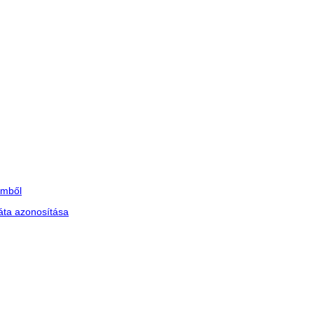
lmből
ráta azonosítása