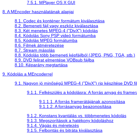
7.5.1. MPlayer OS X GUI
8. A
MEncoder
használatának alapjai
8.1. Codec és konténer formátum kiválasztása
8.2. Bemeneti fájl vagy eszköz kiválasztása
8.3. Két menetes MPEG-4 ("DivX") kódolás
8.4. Kódolás Sony PSP videó formátumba
8.5. Kódolás MPEG formátumba
8.6. Filmek átméretezése
8.7. Stream másolás
8.8. Kódolás több bemeneti képfájlból (JPEG, PNG, TGA, stb.)
8.9. DVD felirat elmentése VOBsub fájlba
8.10. Képarány megtartása
9. Kódolás a
MEncoder
rel
9.1. Nagyon jó minőségű MPEG-4 ("DivX") rip készítése DVD fi
9.1.1. Felkészülés a kódolásra: A forrás anyag és frame
9.1.1.1. A forrás framerátájának azonosítása
9.1.1.2. A forrásanyag beazonosítása
9.1.2. Konstans kvantálás vs. többmenetes kódolás
9.1.3. Megszorítások a hatékony kódoláshoz
9.1.4. Vágás és méretezés
9.1.5. Felbontás és bitráta kiválasztása