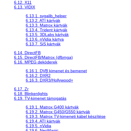
6.12. X11
6.13. VIDIX
6.13.1. svgalib_helper
6.13.2. ATI kártyák
6.13.3. Matrox kártyák
6.13.4. Trident kártyák
6.13.5. 3DLabs kártyák
6.13.6. nVidia kártya
6.13.7. SiS kártyák
6.14. DirectFB
6.15. DirectFB/Matrox (dfbmga)
6.16. MPEG dekóderek
6.16.1. DVB kimenet és bemenet
6.16.2. DXR2
6.16.3. DXR3/Hollywood+
6.17. Zr
6.18. Blinkenlights
6.19. TV-kimenet támogatás
6.19.1. Matrox G400 kártyák
6.19.2. Matrox G450/G550 kártyák
6.19.3. Matrox TV-kimeneti kábel készítése
6.19.4. ATI kártyák
6.19.5. nVidia
6.19.6. NeoMagic