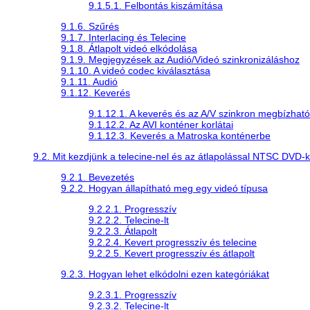
9.1.5.1. Felbontás kiszámítása
9.1.6. Szűrés
9.1.7. Interlacing és Telecine
9.1.8. Átlapolt videó elkódolása
9.1.9. Megjegyzések az Audió/Videó szinkronizáláshoz
9.1.10. A videó codec kiválasztása
9.1.11. Audió
9.1.12. Keverés
9.1.12.1. A keverés és az A/V szinkron megbízha
9.1.12.2. Az AVI konténer korlátai
9.1.12.3. Keverés a Matroska konténerbe
9.2. Mit kezdjünk a telecine-nel és az átlapolással NTSC DVD-
9.2.1. Bevezetés
9.2.2. Hogyan állapítható meg egy videó típusa
9.2.2.1. Progresszív
9.2.2.2. Telecine-lt
9.2.2.3. Átlapolt
9.2.2.4. Kevert progresszív és telecine
9.2.2.5. Kevert progresszív és átlapolt
9.2.3. Hogyan lehet elkódolni ezen kategóriákat
9.2.3.1. Progresszív
9.2.3.2. Telecine-lt