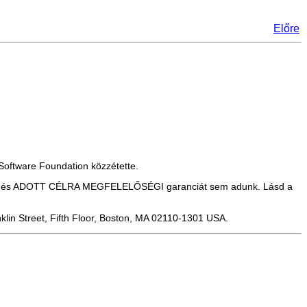
Előre
Software Foundation közzétette.
ÁGI és ADOTT CÉLRA MEGFELELŐSÉGI garanciát sem adunk. Lásd a
klin Street, Fifth Floor, Boston, MA 02110-1301 USA.