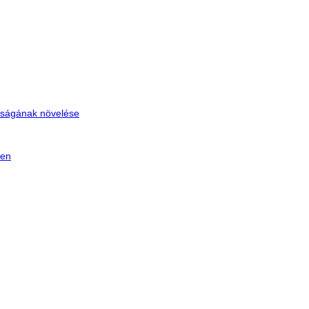
tóságának növelése
ken