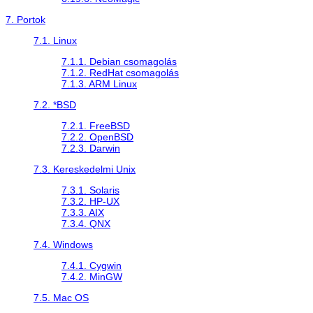
7. Portok
7.1. Linux
7.1.1. Debian csomagolás
7.1.2. RedHat csomagolás
7.1.3. ARM Linux
7.2. *BSD
7.2.1. FreeBSD
7.2.2. OpenBSD
7.2.3. Darwin
7.3. Kereskedelmi Unix
7.3.1. Solaris
7.3.2. HP-UX
7.3.3. AIX
7.3.4. QNX
7.4. Windows
7.4.1.
Cygwin
7.4.2.
MinGW
7.5. Mac OS