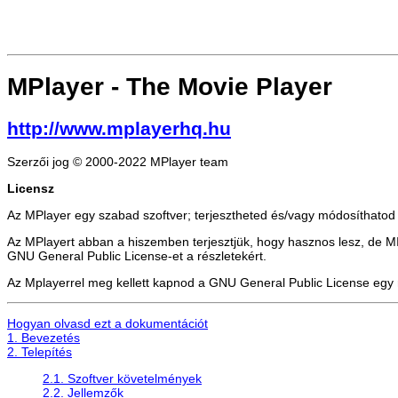
MPlayer
- The Movie Player
http://www.mplayerhq.hu
Szerzői jog © 2000-2022 MPlayer team
Licensz
Az MPlayer egy szabad szoftver; terjesztheted és/vagy módosíthatod 
Az MPlayert abban a hiszemben terjesztjük, hogy hasznos lesz
GNU General Public License-et a részletekért.
Az Mplayerrel meg kellett kapnod a GNU General Public License egy má
Hogyan olvasd ezt a dokumentációt
1. Bevezetés
2. Telepítés
2.1. Szoftver követelmények
2.2. Jellemzők