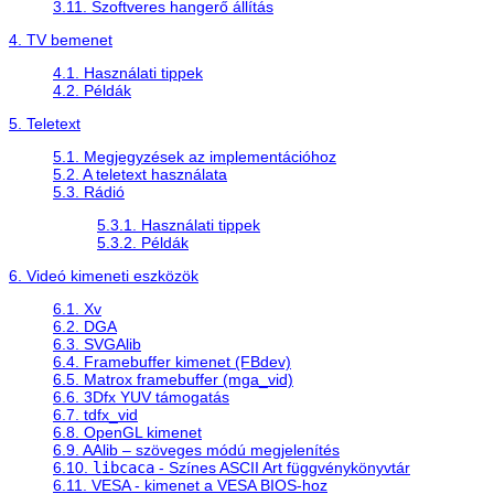
3.11. Szoftveres hangerő állítás
4. TV bemenet
4.1. Használati tippek
4.2. Példák
5. Teletext
5.1. Megjegyzések az implementációhoz
5.2. A teletext használata
5.3. Rádió
5.3.1. Használati tippek
5.3.2. Példák
6. Videó kimeneti eszközök
6.1. Xv
6.2. DGA
6.3. SVGAlib
6.4. Framebuffer kimenet (FBdev)
6.5. Matrox framebuffer (mga_vid)
6.6. 3Dfx YUV támogatás
6.7. tdfx_vid
6.8. OpenGL kimenet
6.9. AAlib – szöveges módú megjelenítés
6.10.
libcaca
- Színes ASCII Art függvénykönyvtár
6.11. VESA - kimenet a VESA BIOS-hoz