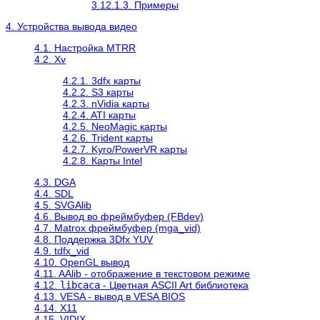
3.12.1.3. Примеры
4. Устройства вывода видео
4.1. Настройка MTRR
4.2. Xv
4.2.1. 3dfx карты
4.2.2. S3 карты
4.2.3. nVidia карты
4.2.4. ATI карты
4.2.5. NeoMagic карты
4.2.6. Trident карты
4.2.7. Kyro/PowerVR карты
4.2.8. Карты Intel
4.3. DGA
4.4. SDL
4.5. SVGAlib
4.6. Вывод во фреймбуфер (FBdev)
4.7. Matrox фреймбуфер (mga_vid)
4.8. Поддержка 3Dfx YUV
4.9. tdfx_vid
4.10. OpenGL вывод
4.11. AAlib - отображение в текстовом режиме
4.12.
libcaca
- Цветная ASCII Art библиотека
4.13. VESA - вывод в VESA BIOS
4.14. X11
4.15. VIDIX