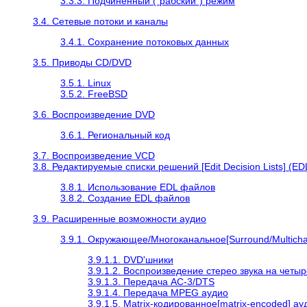
3.3.3. Подчинённый ("рабский") режим
3.4. Сетевые потоки и каналы
3.4.1. Сохранение потоковых данных
3.5. Приводы CD/DVD
3.5.1. Linux
3.5.2. FreeBSD
3.6. Воспроизведение DVD
3.6.1. Региональный код
3.7. Воспроизведение VCD
3.8. Редактируемые списки решений [Edit Decision Lists] (ED
3.8.1. Использование EDL файлов
3.8.2. Создание EDL файлов
3.9. Расширенные возможности аудио
3.9.1. Окружающее/Многоканальное[Surround/Multich
3.9.1.1. DVD'шники
3.9.1.2. Воспроизведение стерео звука на четы
3.9.1.3. Передача AC-3/DTS
3.9.1.4. Передача MPEG аудио
3.9.1.5. Matrix-кодированное[matrix-encoded] ау