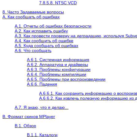
7.8.5.8. NTSC VCD
8. Часто Задаваемые вопросы
A. Как сообщать об ошибках
A.1. Отчеты об ошибках безопасности
A.2. Как исправить ошибку
A.3. Как провести проверку на деградацию, используя Subve
A.4. Как сообщить об ошибке
A.5. Куда сообщать об ошибках
A.6. Что сообщать
A.6.1. Системная информация
A.6.2. Аппаратура и драйверы
A.6.3. Проблемы конфигурации
A.6.4. Проблемы компиляции
A.6.5. Проблемы при воспроизведении
A.6.6. Падения
A.6.6.1. Как сохранить информацию о воспрои
A.6.6.2. Как извлечь полезную информацию из 
A.7. Я знаю, что я делаю...
B. Формат скинов
MPlayer
B.1. Обзор
B.1.1. Каталоги