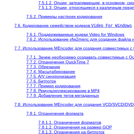
7.5.1.2. Опции, затрагивающие, в основном, ско
7.5.1.3. Опции, относящиеся к различным пред
7.5.2. Примеры настроек кодирования
7.6. Кодирование семейством кодеков
Video For Windows
7.6.1. Поддерживаемые кодеки Video for Windows
7.6.2. Использование vfw2menc для создания файла н
7.7. Использование
MEncoder
для создания совместимых с
7.7.1. Зачем необходимо создавать совместимые с
Qu
7.7.2. Ограничения
QuickTime
7
7.7.3. Обрезание
7.7.4. Масштабирование
7.7.5. A/V синхронизация
7.7.6. Битпоток
7.7.7. Пример кодирования
7.7.8. Ремультиплексирование в MP4
7.7.9. Добавление тегов метаданных
7.8. Использование
MEncoder
для создания VCD/SVCD/DVD
7.8.1. Ограничения формата
7.8.1.1. Ограничения форматов
7.8.1.2. Ограничения на размер GOP
7.8.1.3. Ограничения на битпоток