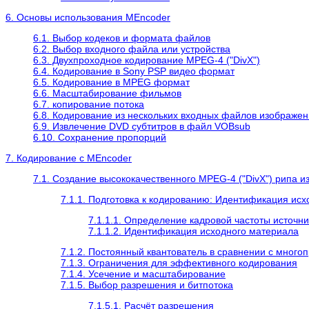
6. Основы использования
MEncoder
6.1. Выбор кодеков и формата файлов
6.2. Выбор входного файла или устройства
6.3. Двухпроходное кодирование MPEG-4 ("DivX")
6.4. Кодирование в Sony PSP видео формат
6.5. Кодирование в MPEG формат
6.6. Масштабирование фильмов
6.7. копирование потока
6.8. Кодирование из нескольких входных файлов изображен
6.9. Извлечение DVD субтитров в файл VOBsub
6.10. Сохранение пропорций
7. Кодирование с
MEncoder
7.1. Создание высококачественного MPEG-4 ("DivX") рипа 
7.1.1. Подготовка к кодированию: Идентификация исх
7.1.1.1. Определение кадровой частоты источни
7.1.1.2. Идентификация исходного материала
7.1.2. Постоянный квантователь в сравнении с много
7.1.3. Ограничения для эффективного кодирования
7.1.4. Усечение и масштабирование
7.1.5. Выбор разрешения и битпотока
7.1.5.1. Расчёт разрешения