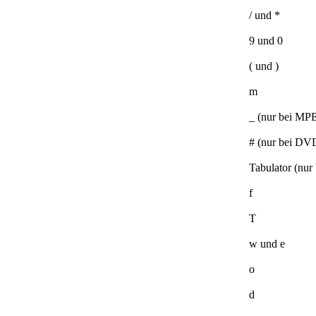
/ und *
9 und 0
( und )
m
_ (nur bei MP
# (nur bei DV
Tabulator (nu
f
T
w und e
o
d