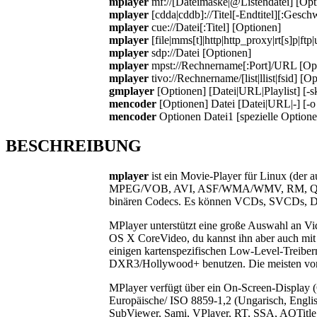
mplayer
mf://[Dateimaske|@Listendatei] [Opt
mplayer
[cdda|cddb]://Titel[-Endtitel][:Gesch
mplayer
cue://Datei[:Titel] [Optionen]
mplayer
[file|mms[t]|http|http_proxy|rt[s]p|f
mplayer
sdp://Datei [Optionen]
mplayer
mpst://Rechnername[:Port]/URL [Op
mplayer
tivo://Rechnername/[list|llist|fsid] [O
gmplayer
[Optionen] [Datei|URL|Playlist] [-s
mencoder
[Optionen] Datei [Datei|URL|-] [-o 
mencoder
Optionen Datei1 [spezielle Optionen
BESCHREIBUNG
mplayer
ist ein Movie-Player für Linux (der 
MPEG/VOB, AVI, ASF/WMA/WMV, RM, QT/MO
binären Codecs. Es können VCDs, SVCDs, DV
MPlayer unterstützt eine große Auswahl an V
OS X CoreVideo, du kannst ihn aber auch mit
einigen kartenspezifischen Low-Level-Trei
DXR3/Hollywood+ benutzen. Die meisten von i
MPlayer verfügt über ein On-Screen-Display (O
Europäische/ ISO 8859-1,2 (Ungarisch, Engli
SubViewer, Sami, VPlayer, RT, SSA, AQTitle