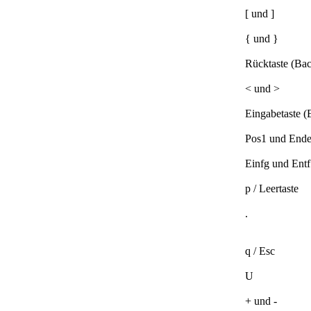
[ und ]
{ und }
Rücktaste (Ba
< und >
Eingabetaste (
Pos1 und End
Einfg und Entf
p / Leertaste
.
q / Esc
U
+ und -