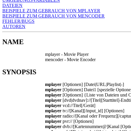
UMGEBUNGSVARIABLEN
DATEIEN
BEISPIELE ZUM GEBRAUCH VON MPLAYER
BEISPIELE ZUM GEBRAUCH VON MENCODER
FEHLER/BUGS
AUTOREN
NAME
mplayer - Movie Player
mencoder - Movie Encoder
SYNOPSIS
mplayer
[Optionen] [Datei|URL|Playlist|-]
mplayer
[Optionen] Datei1 [spezielle Optionen
mplayer
[Optionen] {Liste von Dateien und Op
mplayer
[dvd|dvdnav]://[Titel|[Starttitel]-Endt
mplayer
vcd://Titel[/Gerät]
mplayer
tv://[Kanal][/input_id] [Optionen]
mplayer
radio://[Kanal oder Frequenz][/captu
mplayer
pvr:// [Optionen]
mplayer
dvb://[Kartennummer@]Kanal [Opti