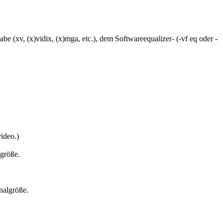
e (xv, (x)vidix, (x)mga, etc.), dem Softwareequalizer- (-vf eq oder -
ideo.)
lgröße.
nalgröße.