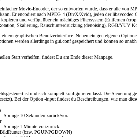
einfacher Movie-Encoder, der so entworfen wurde, dass er alle von MP
n kann. Er encodiert nach MPEG-4 (DivX/Xvid), jeden der libavcod
kopieren und verfügt über ein mächtiges Filtersystem (Entfernen (cro
 Rotation, Skalierung, Rauschunterdrückung (denoising), RGB/YUV-Ko
 einem graphischen Benutzerinterface. Neben einigen eigenen Optionen, 
tionen werden allerdings in gui.conf gespeichert und können so una
ellen Start verhelfen, findest Du am Ende dieser Manpage.
ehlsgesteuert ist und sich komplett konfigurieren lässt. Die Steuerung g
setzt). Bei der Option -input findest du Beschreibungen, wie man die
s
Springe 10 Sekunden zurück/vor.
r
Springe 1 Minute vor/zurück.
 BildRunter (bzw. PGUP/PGDOWN)