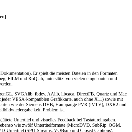
nen]
 Dokumentation). Er spielt die meisten Dateien in den Formaten
 und RoQ ab, unterstützt von vielen eingebauten und
werden.
OpenGL, SVGAlib, fbdev, AAlib, libcaca, DirectFB, Quartz und Mac
t jeder VESA-kompatiblen Grafikkarte, auch ohne X11) sowie mit
derkarten wie der Siemens DVB, Hauppauge PVR (IVTV), DXR2 und
lbildwiedergabe kein Problem ist.
ättete Untertitel und visuelles Feedback bei Tastatureingaben.
den ebenso wie zwölf Untertitelformate (MicroDVD, SubRip, OGM,
DVD-Untertitel (SPU-Streams, VOBsub und Closed Captions).