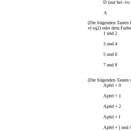
D (nur bei -vo 
A
(Die folgenden Tasten f
vf eq2) oder dem Farbton
1 und 2
3 und 4
5 und 6
7 und 8
(Die folgenden Tasten 
Apfel + 0
Apfel + 1
Apfel + 2
Apfel + f
Apfel + [ und 