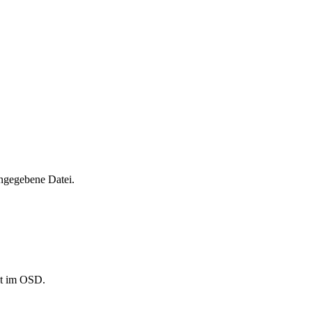
ngegebene Datei.
it im OSD.