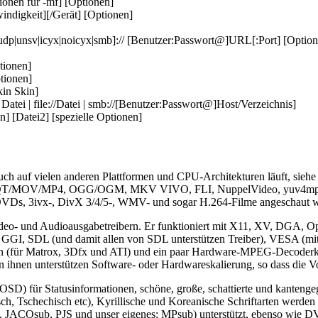
ionen für -mf] [Optionen]
windigkeit][/Gerät] [Optionen]
tp|udp|unsv|icyx|noicyx|smb]:// [Benutzer:Passwort@]URL[:Port] [Optio
tionen]
ptionen]
kin Skin]
Datei | file://Datei | smb://[Benutzer:Passwort@]Host/Verzeichnis]
] [Datei2] [spezielle Optionen]
auch auf vielen anderen Plattformen und CPU-Architekturen läuft, siehe
V/MP4, OGG/OGM, MKV VIVO, FLI, NuppelVideo, yuv4mpeg, FILM
Ds, 3ivx-, DivX 3/4/5-, WMV- und sogar H.264-Filme angeschaut 
ideo- und Audioausgabetreibern. Er funktioniert mit X11, XV, DGA, 
 GGI, SDL (und damit allen von SDL unterstützen Treiber), VESA (mi
bern (für Matrox, 3Dfx und ATI) und ein paar Hardware-MPEG-Deco
hnen unterstützen Software- oder Hardwareskalierung, so dass die Vol
SD) für Statusinformationen, schöne, große, schattierte und kantengegl
sch, Tschechisch etc), Kyrillische und Koreanische Schriftarten wer
, JACOsub, PJS und unser eigenes: MPsub) unterstützt, ebenso wie 