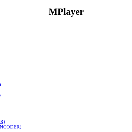
MPlayer
)
)
R)
ENCODER)