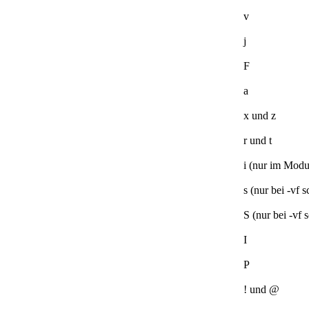
v
j
F
a
x und z
r und t
i (nur im Modu
s (nur bei -vf 
S (nur bei -vf 
I
P
! und @