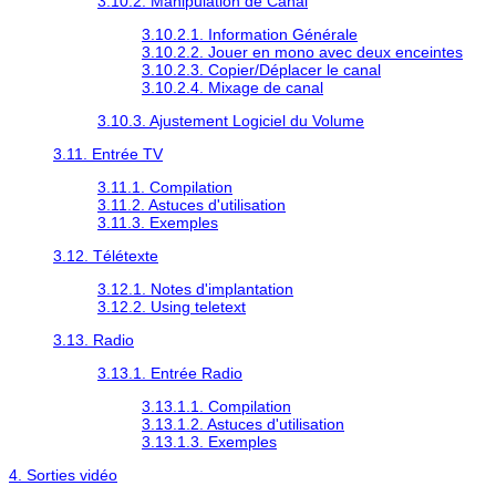
3.10.2. Manipulation de Canal
3.10.2.1. Information Générale
3.10.2.2. Jouer en mono avec deux enceintes
3.10.2.3. Copier/Déplacer le canal
3.10.2.4. Mixage de canal
3.10.3. Ajustement Logiciel du Volume
3.11. Entrée TV
3.11.1. Compilation
3.11.2. Astuces d'utilisation
3.11.3. Exemples
3.12. Télétexte
3.12.1. Notes d'implantation
3.12.2. Using teletext
3.13. Radio
3.13.1. Entrée Radio
3.13.1.1. Compilation
3.13.1.2. Astuces d'utilisation
3.13.1.3. Exemples
4. Sorties vidéo