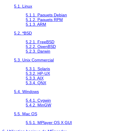
5.1. Linux
5.1.1. Paquets Debian
5.1.2. Paquets RPM
5.1.3. ARM
5.2. *BSD
5.2.1. FreeBSD
5.2.2. OpenBSD
5.2.3. Darwin
5.3. Unix Commercial
5.3.1. Solaris
5.3.2. HP-UX
5.3.3. AIX
5.3.4. QNX
5.4. Windows
5.4.1.
Cygwin
5.4.2.
MinGW
5.5. Mac OS
5.5.1. MPlayer OS X GUI