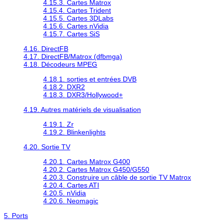
4.15.3. Cartes Matrox
4.15.4. Cartes Trident
4.15.5. Cartes 3DLabs
4.15.6. Cartes nVidia
4.15.7. Cartes SiS
4.16. DirectFB
4.17. DirectFB/Matrox (dfbmga)
4.18. Décodeurs MPEG
4.18.1. sorties et entrées DVB
4.18.2. DXR2
4.18.3. DXR3/Hollywood+
4.19. Autres matériels de visualisation
4.19.1. Zr
4.19.2. Blinkenlights
4.20. Sortie TV
4.20.1. Cartes Matrox G400
4.20.2. Cartes Matrox G450/G550
4.20.3. Construire un câble de sortie TV Matrox
4.20.4. Cartes ATI
4.20.5. nVidia
4.20.6. Neomagic
5. Ports