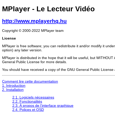
MPlayer
- Le Lecteur Vidéo
http://www.mplayerhq.hu
Copyright © 2000-2022 MPlayer team
License
MPlayer is free software; you can redistribute it and/or modify it und
option) any later version.
MPlayer is distributed in the hope that it will be useful, but 
General Public License for more details.
You should have received a copy of the GNU General Public License al
Comment lire cette documentation
1. Introduction
2. Installation
2.1. Logiciels nécessaires
2.2. Fonctionalités
2.3. À propos de l'interface graphique
2.4. Polices et OSD