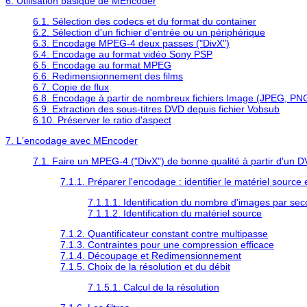
6. Utilisation basique de
MEncoder
6.1. Sélection des codecs et du format du container
6.2. Sélection d'un fichier d'entrée ou un périphérique
6.3. Encodage MPEG-4 deux passes ("DivX")
6.4. Encodage au format vidéo Sony PSP
6.5. Encodage au format MPEG
6.6. Redimensionnement des films
6.7. Copie de flux
6.8. Encodage à partir de nombreux fichiers Image (JPEG, PN
6.9. Extraction des sous-titres DVD depuis fichier Vobsub
6.10. Préserver le ratio d'aspect
7. L'encodage avec
MEncoder
7.1. Faire un MPEG-4 ("DivX") de bonne qualité à partir d'un 
7.1.1. Préparer l'encodage : identifier le matériel sourc
7.1.1.1. Identification du nombre d'images par se
7.1.1.2. Identification du matériel source
7.1.2. Quantificateur constant contre multipasse
7.1.3. Contraintes pour une compression efficace
7.1.4. Découpage et Redimensionnement
7.1.5. Choix de la résolution et du débit
7.1.5.1. Calcul de la résolution