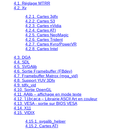
4.1. Réglage MTRR
4.2. Xv
4.2.1. Cartes 3dfx
4.2.2. Cartes S3
4.2.3. Cartes nVidia
4.2.4. Cartes ATI
4.2.5. Cartes NeoMagic
4.2.6. Cartes Trident
4.2.7. Cartes Kyro/PowerVR
4.2.8. Cartes Intel
4.3. DGA
4.4. SDL
4.5. SVGAlib
4.6. Sortie Framebuffer (FBdev)
4.7. Framebuffer Matrox (mga_vid)
4.8. Support YUV 3Dfx
4.9. tdfx_vid
4.10. Sortie OpenGL
4.11. AAlib – affichage en mode texte
4.12.
libcaca
– Librairie ASCII Art en couleur
4.13. VESA - sortie sur BIOS VESA
4.14. X11
4.15. VIDIX
4.15.1. svgalib_helper
4.15.2. Cartes ATI