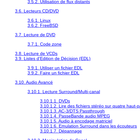
3.5.2. Utilisation de flux distants
3.6. Lecteurs CD/DVD
3.6.1. Linux
3.6.2. FreeBSD
3.7. Lecture de DVD
3.7.1. Code zone
3.8. Lecture de VCDs
3.9. Listes d'Edition de Décision (EDL)
3.9.1. Utiliser un fichier EDL
3.9.2. Faire un fichier EDL
3.10. Audio Avancé
3.10.1. Lecture Surround/Multi-canal
3.10.1.1. DVDs
3.10.1.2. Lire des fichiers stéréo sur quatre haut-p
3.10.1.3. AC-3/DTS Passthrough
3.10.1.4. PasseBande audio MPEG
3.10.1.5. Audio à encodage matriciel
3.10.1.6. Emulation Surround dans les écouteurs
3.10.1.7. Dépannage