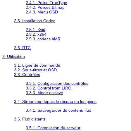
2.4.1. Police TrueType
2.4.2. Polices Bitmap
2.4.3. Menu OSD
2.5. Installation Codec
2.5.1. Xvid
2.5.2. x264
2.5.3. codecs AMR
2.6. RTC
3. Utilisation
3.1. Ligne de commande
3.2. Sous-titres et OSD
3.3. Contrôles
3.3.1. Configuration des contrôles
3.3.2. Control from LIRC
3.3.3. Mode esclave
3.4. Streaming depuis le réseau ou les pipes
3.4.1. Sauvegarder du contenu flux
3.5. Flux distants
3.5.1. Compilation du serveur