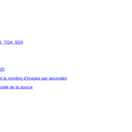
G, TGA, SGI)
DVD
e et le nombre d'images par secondes
conde de la source