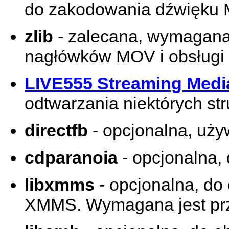
do zakodowania dźwięku
zlib
- zalecana, wymagan
nagłówków MOV i obsługi
LIVE555 Streaming Medi
odtwarzania niektórych s
directfb
- opcjonalna, uży
cdparanoia
- opcjonalna,
libxmms
- opcjonalna, do
XMMS. Wymagana jest przy