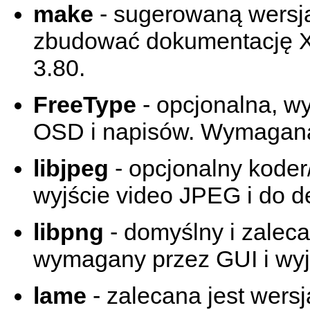
make
- sugerowaną wersją
zbudować dokumentację X
3.80.
FreeType
- opcjonalna, w
OSD i napisów. Wymagana j
libjpeg
- opcjonalny kode
wyjście video JPEG i do
libpng
- domyślny i zalec
wymagany przez GUI i wy
lame
- zalecana jest wers