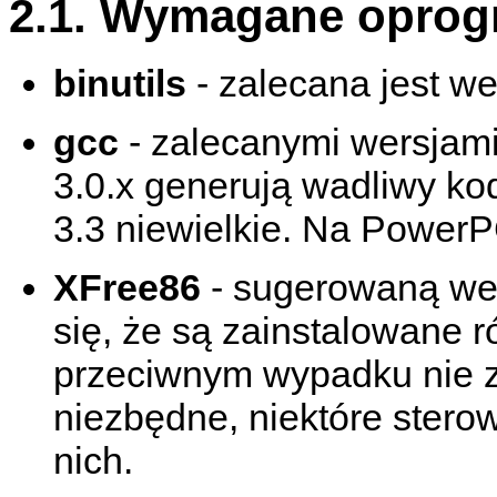
2.1. Wymagane opro
binutils
- zalecana jest w
gcc
- zalecanymi wersjami 
3.0.x generują wadliwy kod
3.3 niewielkie. Na PowerP
XFree86
- sugerowaną wer
się, że są zainstalowane 
przeciwnym wypadku nie za
niezbędne, niektóre sterow
nich.