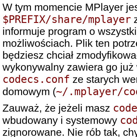
W tym momencie
MPlayer
je
$PREFIX/share/mplayer
z
informuje program o wszystki
możliwościach. Plik ten potrz
będziesz chciał zmodyfikować
wykonywalny zawiera go już
codecs.conf
ze starych we
~/.mplayer/co
domowym (
cod
Zauważ, że jeżeli masz
co
wbudowany i systemowy
zignorowane. Nie rób tak, ch