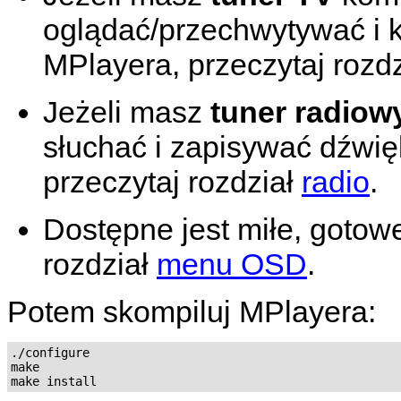
oglądać/przechwytywać i 
MPlayera
, przeczytaj rozd
Jeżeli masz
tuner radiow
słuchać i zapisywać dźwi
przeczytaj rozdział
radio
.
Dostępne jest miłe, gotow
rozdział
menu OSD
.
Potem skompiluj
MPlayera
:
./configure

make
