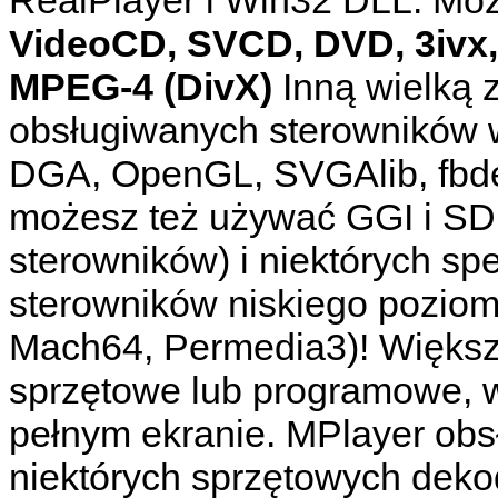
VideoCD, SVCD, DVD, 3ivx,
MPEG-4 (DivX)
Inną wielką 
obsługiwanych sterowników w
DGA, OpenGL, SVGAlib, fbdev,
możesz też używać GGI i SDL 
sterowników) i niektórych spe
sterowników niskiego poziom
Mach64, Permedia3)! Większ
sprzętowe lub programowe, w
pełnym ekranie.
MPlayer
obsł
niektórych sprzętowych dek