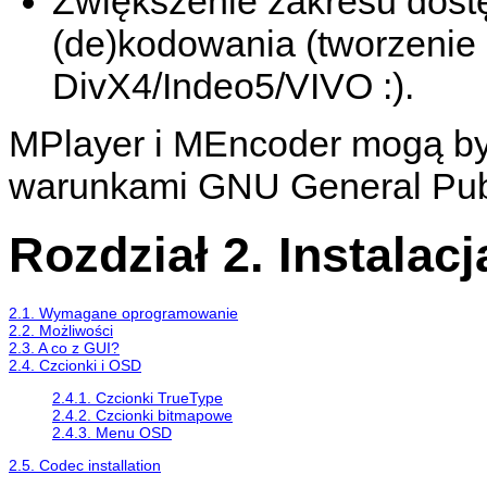
Zwiększenie zakresu dos
(de)kodowania (tworzenie
DivX4/Indeo5/VIVO :).
MPlayer
i
MEncoder
mogą by
warunkami GNU General Publ
Rozdział 2. Instalacj
2.1. Wymagane oprogramowanie
2.2. Możliwości
2.3. A co z GUI?
2.4. Czcionki i OSD
2.4.1. Czcionki TrueType
2.4.2. Czcionki bitmapowe
2.4.3. Menu OSD
2.5. Codec installation