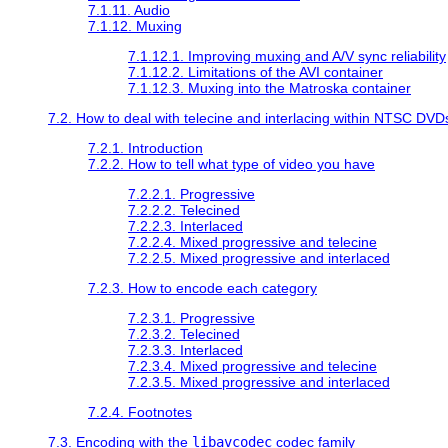
7.1.11. Audio
7.1.12. Muxing
7.1.12.1. Improving muxing and A/V sync reliability
7.1.12.2. Limitations of the AVI container
7.1.12.3. Muxing into the Matroska container
7.2. How to deal with telecine and interlacing within NTSC DVD
7.2.1. Introduction
7.2.2. How to tell what type of video you have
7.2.2.1. Progressive
7.2.2.2. Telecined
7.2.2.3. Interlaced
7.2.2.4. Mixed progressive and telecine
7.2.2.5. Mixed progressive and interlaced
7.2.3. How to encode each category
7.2.3.1. Progressive
7.2.3.2. Telecined
7.2.3.3. Interlaced
7.2.3.4. Mixed progressive and telecine
7.2.3.5. Mixed progressive and interlaced
7.2.4. Footnotes
7.3. Encoding with the
libavcodec
codec family