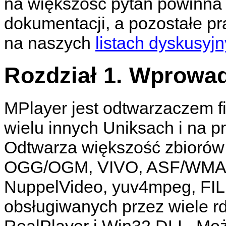
na większość pytań powinna 
dokumentacji, a pozostałe p
na naszych
listach dyskusyj
Rozdział 1. Wprowa
MPlayer
jest odtwarzaczem fi
wielu innych Uniksach i na 
Odtwarza większość zbiorów
OGG/OGM, VIVO, ASF/WMA/
NuppelVideo, yuv4mpeg, FIL
obsługiwanych przez wiele 
RealPlayer i Win32 DLL. Moż