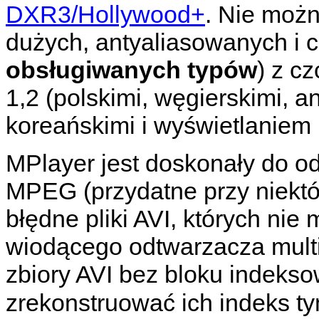
DXR3/Hollywood+
. Nie możn
dużych, antyaliasowanych i 
obsługiwanych typów
) z c
1,2 (polskimi, węgierskimi, ang
koreańskimi i wyświetlaniem
MPlayer
jest doskonały do o
MPEG (przydatne przy niekt
błędne pliki AVI, których ni
wiodącego odtwarzacza mul
zbiory AVI bez bloku indek
zrekonstruować ich indeks t