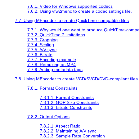
7.6.1. Video for Windows supported codecs
7.6.2. Using vfw2menc to create a codec settings file.
7.7. Using
MEncoder
to create
QuickTime
-compatible files
7.7.1. Why would one want to produce
QuickTime
-compat
7.7.2.
QuickTime
7 limitations
7.7.3. Cropping
7.7.4. Scaling
7.7.5. A/V sync
7.7.6. Bitrate
7.7.7. Encoding example
7.7.8. Remuxing as MP4
7.7.9. Adding metadata tags
7.8. Using
MEncoder
to create VCD/SVCD/DVD-compliant files
7.8.1. Format Constraints
7.8.1.1. Format Constraints
7.8.1.2. GOP Size Constraints
7.8.1.3. Bitrate Constraints
7.8.2. Output Options
7.8.2.1. Aspect Ratio
7.8.2.2. Maintaining A/V sync
7.8.2.3. Sample Rate Conversion