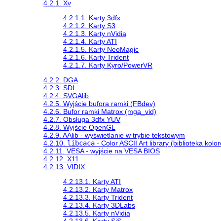
4.2.1. Xv
4.2.1.1. Karty 3dfx
4.2.1.2. Karty S3
4.2.1.3. Karty nVidia
4.2.1.4. Karty ATI
4.2.1.5. Karty NeoMagic
4.2.1.6. Karty Trident
4.2.1.7. Karty Kyro/PowerVR
4.2.2. DGA
4.2.3. SDL
4.2.4. SVGAlib
4.2.5. Wyjście bufora ramki (FBdev)
4.2.6. Bufor ramki Matrox (mga_vid)
4.2.7. Obsługa 3dfx YUV
4.2.8. Wyjście OpenGL
4.2.9. AAlib - wyświetlanie w trybie tekstowym
4.2.10.
libcaca
- Color ASCII Art library (biblioteka kol
4.2.11. VESA - wyjście na VESA BIOS
4.2.12. X11
4.2.13. VIDIX
4.2.13.1. Karty ATI
4.2.13.2. Karty Matrox
4.2.13.3. Karty Trident
4.2.13.4. Karty 3DLabs
4.2.13.5. Karty nVidia
4.2.13.6. Karty SiS