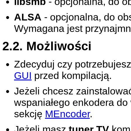
libsmb
- opcjonalna, do ob
ALSA
- opcjonalna, do ob
Wymagana jest przynajmnie
2.2. Możliwości
Zdecyduj czy potrzebujesz 
GUI
przed kompilacją.
Jeżeli chcesz zainstalow
wspaniałego enkodera do w
sekcję
MEncoder
.
Jeżeli masz
tuner TV
komp