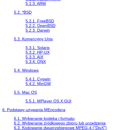
5.1.3. ARM
5.2. *BSD
5.2.1. FreeBSD
5.2.2. OpenBSD
5.2.3. Darwin
5.3. Komercyjny Unix
5.3.1. Solaris
5.3.2. HP-UX
5.3.3. AIX
5.3.4. QNX
5.4. Windows
5.4.1.
Cygwin
5.4.2.
MinGW
5.5. Mac OS
5.5.1. MPlayer OS X GUI
6. Podstawy używania
MEncodera
6.1. Wybieranie kodeka i formatu
6.2. Wybieranie źródłowego zbioru lub urządzenia
6.3. Kodowanie dwuprzebiegowe MPEG-4 ("DivX")