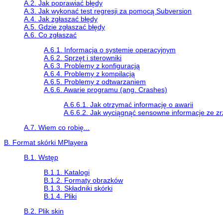
A.2. Jak poprawiać błędy
A.3. Jak wykonać test regresji za pomocą Subversion
A.4. Jak zgłaszać błędy
A.5. Gdzie zgłaszać błędy
A.6. Co zgłaszać
A.6.1. Informacja o systemie operacyjnym
A.6.2. Sprzęt i sterowniki
A.6.3. Problemy z konfiguracją
A.6.4. Problemy z kompilacją
A.6.5. Problemy z odtwarzaniem
A.6.6. Awarie programu (ang. Crashes)
A.6.6.1. Jak otrzymać informację o awarii
A.6.6.2. Jak wyciągnąć sensowne informacje ze zr
A.7. Wiem co robię...
B. Format skórki
MPlayera
B.1. Wstęp
B.1.1. Katalogi
B.1.2. Formaty obrazków
B.1.3. Składniki skórki
B.1.4. Pliki
B.2. Plik skin