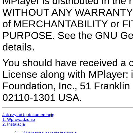
MPlayer is distributed in the h
WITHOUT ANY WARRANTY; wit
of MERCHANTABILITY or F
PURPOSE. See the GNU Gene
details.
You should have received a 
License along with MPlayer; i
Foundation, Inc., 51 Franklin 
02110-1301 USA.
Jak czytać tę dokumentację
1. Wprowadzenie
2. Instalacja
2.1. Wymagane oprogramowanie