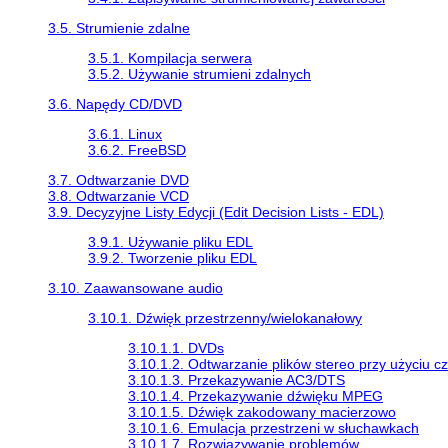
3.5. Strumienie zdalne
3.5.1. Kompilacja serwera
3.5.2. Używanie strumieni zdalnych
3.6. Napędy CD/DVD
3.6.1. Linux
3.6.2. FreeBSD
3.7. Odtwarzanie DVD
3.8. Odtwarzanie VCD
3.9. Decyzyjne Listy Edycji (Edit Decision Lists - EDL)
3.9.1. Używanie pliku EDL
3.9.2. Tworzenie pliku EDL
3.10. Zaawansowane audio
3.10.1. Dźwięk przestrzenny/wielokanałowy
3.10.1.1. DVDs
3.10.1.2. Odtwarzanie plików stereo przy użyciu c
3.10.1.3. Przekazywanie AC3/DTS
3.10.1.4. Przekazywanie dźwięku MPEG
3.10.1.5. Dźwięk zakodowany macierzowo
3.10.1.6. Emulacja przestrzeni w słuchawkach
3.10.1.7. Rozwiązywanie problemów