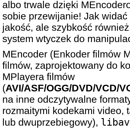
albo trwale dzięki
MEncoder
sobie przewijanie! Jak widać 
jakość, ale szybkość również
system wtyczek do manipulac
MEncoder
(Enkoder filmów
M
filmów, zaprojektowany do k
MPlayera
filmów
(
AVI/ASF/OGG/DVD/VCD/V
na inne odczytywalne formaty
rozmaitymi kodekami video, t
libav
lub dwuprzebiegowy),