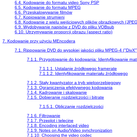
6.4. Kodowanie do formatu video Sony PSP
6.5. Kodowanie do formatu MPEG
6.6. Przeskalowywanie filmów
6.7. Kopiowanie strumieni
6.8. Kodowanie z wielu wejściowych plików obrazkowych (JPEG
6.9. Wydobywanie napisów z DVD do pliku VOBsub
6.10. Utrzymywanie proporcji obrazu (aspect ratio)
7. Kodowanie przy użyciu
MEncodera
7.1. Rippowanie DVD do wysokiej jakości pliku MPEG-4 ("DivX"
7.1.1. Przygotowanie do kodowania: Identyfikowanie mat
7.1.1.1. Ustalanie źródłowego framerate
7.1.1.2. Identyfikowanie materiału źródłowego
7.1.2. Stały kwantyzator a tryb wieloprzebiegowy
7.1.3. Ograniczenia efektywnego kodowania
7.1.4. Kadrowanie i skalowanie
7.1.5. Dobieranie rozdzielczości i bitrate
7.1.5.1. Obliczanie rozdzielczości
7.1.6. Filtrowanie
7.1.7. Przeplot i telecine
7.1.8. Encoding interlaced video
7.1.9. Notes on Audio/Video synchronization
7.1.10. Choosing the video codec