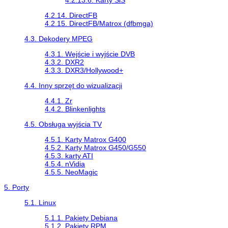
4.2.14. DirectFB
4.2.15. DirectFB/Matrox (dfbmga)
4.3. Dekodery MPEG
4.3.1. Wejście i wyjście DVB
4.3.2. DXR2
4.3.3. DXR3/Hollywood+
4.4. Inny sprzęt do wizualizacji
4.4.1. Zr
4.4.2. Blinkenlights
4.5. Obsługa wyjścia TV
4.5.1. Karty Matrox G400
4.5.2. Karty Matrox G450/G550
4.5.3. karty ATI
4.5.4. nVidia
4.5.5. NeoMagic
5. Porty
5.1. Linux
5.1.1. Pakiety Debiana
5.1.2. Pakiety RPM