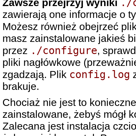
./
Zawsze przejrzyj wyniki
zawierają one informacje o t
Możesz również obejrzeć pli
masz zainstalowane jakieś bi
./configure
przez
, spraw
pliki nagłówkowe (przeważnie 
config.log
zgadzają. Plik
z
brakuje.
Chociaż nie jest to konieczn
zainstalowane, żebyś mógł k
Zalecana jest instalacja czci