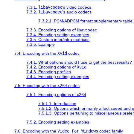
7.3.1.
libavcodec
's video codecs
7.3.2.
libavcodec
's audio codecs
7.3.2.1. PCM/ADPCM format supplementary table
7.3.3. Encoding options of libavcodec
7.3.4. Encoding setting examples
7.3.5. Custom inter/intra matrices
7.3.6. Example
7.4. Encoding with the
Xvid
codec
7.4.1. What options should I use to get the best results?
7.4.2. Encoding options of
Xvid
7.4.3. Encoding profiles
7.4.4. Encoding setting examples
7.5. Encoding with the
x264
codec
7.5.1. Encoding options of x264
7.5.1.1. Introduction
7.5.1.2. Options which primarily affect speed and q
7.5.1.3. Options pertaining to miscellaneous prefe
7.5.2. Encoding setting examples
7.6. Encoding with the
Video For Windows
codec family