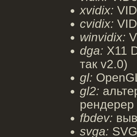
xvidix:
VID
cvidix:
VID
winvidix:
V
dga:
X11 D
так v2.0)
gl:
OpenGL
gl2:
альте
рендерер 
fbdev:
выв
svga:
SVGA