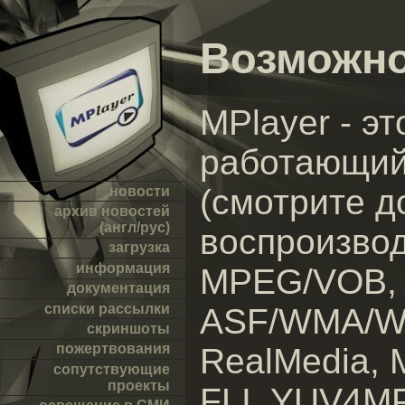
Возможно
MPlayer - э
работающий
(смотрите д
новости
архив новостей
(англ/рус)
воспроизво
загрузка
информация
MPEG/VOB, 
документация
списки рассылки
ASF/WMA/W
скриншоты
пожертвования
RealMedia, 
сопутствующие
проекты
FLI, YUV4M