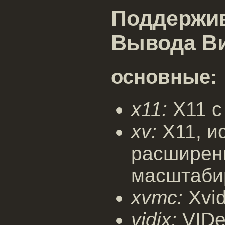
Поддержи
Вывода В
основные:
x11:
X11 с
xv:
X11, и
расширен
масштаби
xvmc:
Xvid
vidix:
VIDeo