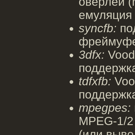
оверлей (
емуляция н
syncfb:
по
фреймуф
3dfx:
Vood
поддержка
tdfxfb:
Voo
поддержк
mpegpes:
MPEG-1/2
(или выв