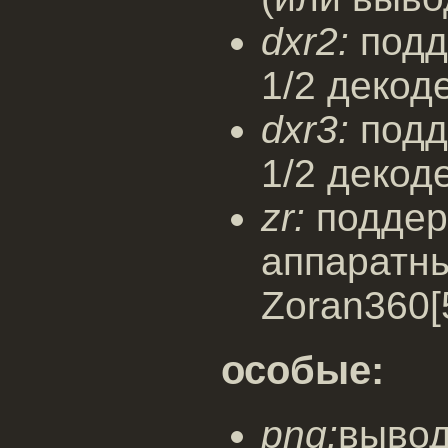
dxr2:
подд
1/2 декод
dxr3:
подд
1/2 декод
zr:
поддер
аппаратн
Zoran360[
особые:
png:
вывод