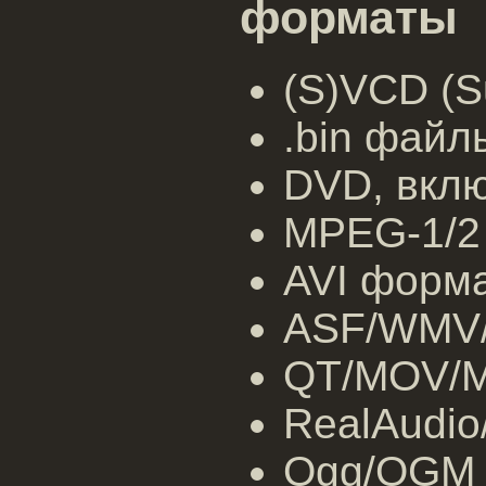
форматы
(S)VCD (S
.bin файл
DVD, вкл
MPEG-1/2
AVI форм
ASF/WMV
QT/MOV/M
RealAudio
Ogg/OGM