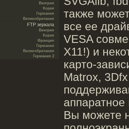
SVGAlib, fbd
Венгрия
Корея
также может
Германия
Великобритания
все ее драй
FTP зеркала
Венгрия
VESA совмес
Корея
Франция
Германия
X11!) и нек
Великобритания
Германия 2
карто-зави
Matrox, 3Dfx
поддержива
аппаратное 
Вы можете 
полноэкран