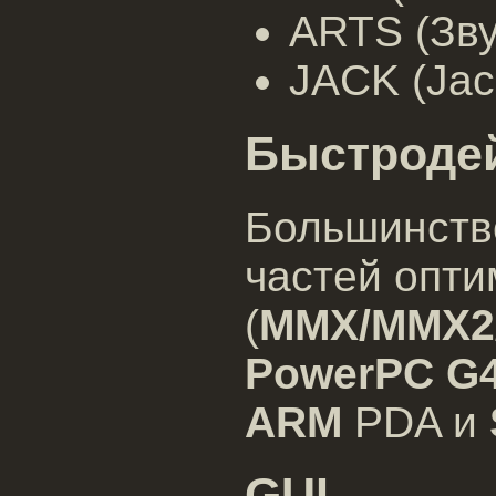
ARTS (Зву
JACK (Jack
Быстроде
Большинств
частей опт
(
MMX/MMX2/
PowerPC G
ARM
PDA и
GUI