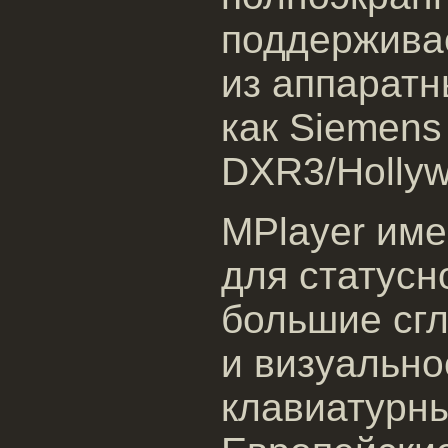
поддержива
из аппаратн
как Siemens
DXR3/Holly
MPlayer име
для статус
большие сг
и визуальн
клавиатурн