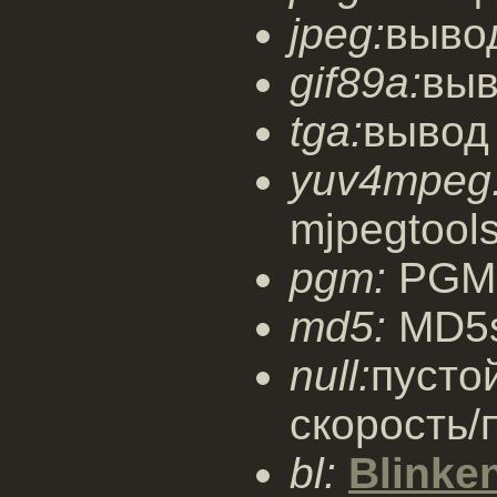
jpeg:
выво
gif89a:
выв
tga:
вывод 
yuv4mpeg
mjpegtool
pgm:
PGM 
md5:
MD5s
null:
пусто
скорость/
bl:
Blinken