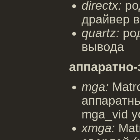
directx:
ро
драйвер 
quartz:
род
вывода
аппаратно
mga:
Matr
аппаратн
mga_vid у
xmga:
Mat