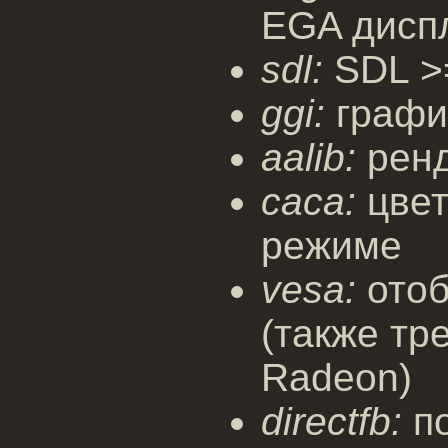
EGA дисп
sdl:
SDL >=
ggi:
графи
aalib:
ренд
caca:
цвет
режиме
vesa:
отоб
(также тр
Radeon)
directfb:
по