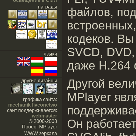
освещение в СМИ
награды
файлов, по
встроенных,
кодеков. Вы
SVCD, DVD, 
языки
даже H.264
Другой вел
другие дизайны
MPlayer явл
графика сайта:
mechanik fiveonetwo
поддержива
сайт поддерживается:
webmaster
Он работает
© 2000-2008
Проект MPlayer
WWW зеркала