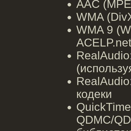
AAC (MPE
WMA (DivX
WMA 9 (WM
ACELP.net
RealAudi
(использу
RealAudio
кодеки
QuickTime
QDMC/QDM