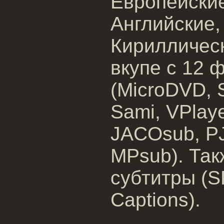
Европейские
Английские, 
Кирилличес
вкупе с 12 
(MicroDVD, 
Sami, VPlaye
JACOsub, PJ
MPsub). Та
субтитры (S
Captions).