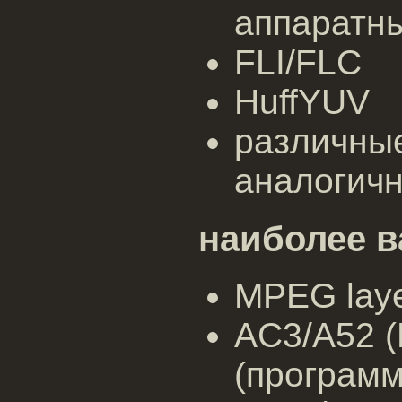
аппаратн
FLI/FLC
HuffYUV
различны
аналогич
наиболее в
MPEG laye
AC3/A52 (D
(программ