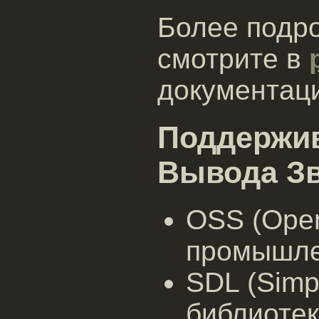
Более подр
смотрите в
документац
Поддержи
Вывода З
OSS (Open
промышле
SDL (Simpl
библиотек