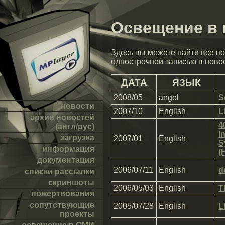
Освещение в 
Здесь вы можете найти все по
однострочной записью в новос
ДАТА
ЯЗЫК
2008/05
angol
S
новости
2007/10
English
L
архив новостей
4
(англ/рус)
I
загрузка
2007/01
English
S
информация
(
документация
2006/07/11
English
d
списки рассылки
скриншоты
2006/05/03
English
T
пожертвования
сопутствующие
2005/07/28
English
L
проекты