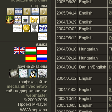
освещение в СМИ
2005/06/20
English
O
награды
2005/04/14
English
Z
2004/10/29
English
N
2004/07/02
English
N
2004/05/12
English
O
языки
2004/03/10
Hungarian
T
2004/02/14
Hungarian
H
другие дизайны
2004/03/10
Danish/English
D
2004/01/12
English
S
графика сайта:
mechanik fiveonetwo
2004/01/03
English
S
сайт поддерживается:
webmaster
2003/10/14
English
S
© 2000-2008
Проект MPlayer
2003/10/03
English
N
WWW зеркала