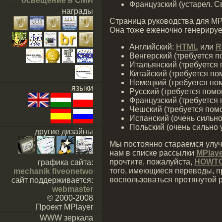
освещение в СМИ
Французский (устарел. 
награды
Страница руководства для MP
Она тоже еженочно генерируе
Английский:
HTML
или
R
Венгерский (требуется 
Итальянский (требуется
Китайский (требуется по
Немецкий (требуется по
языки
Русский (требуется помо
Французский (требуется
Чешский (требуется пом
Испанский (очень сильно
Польский (очень сильно 
другие дизайны
Мы постоянно стараемся улуч
нам в списке рассылки
MPlay
прочтите, пожалуйста,
HOWTO
графика сайта:
того, имеющиеся переводы, п
mechanik fiveonetwo
воспользоваться протянутой 
сайт поддерживается:
webmaster
© 2000-2008
Проект MPlayer
WWW зеркала