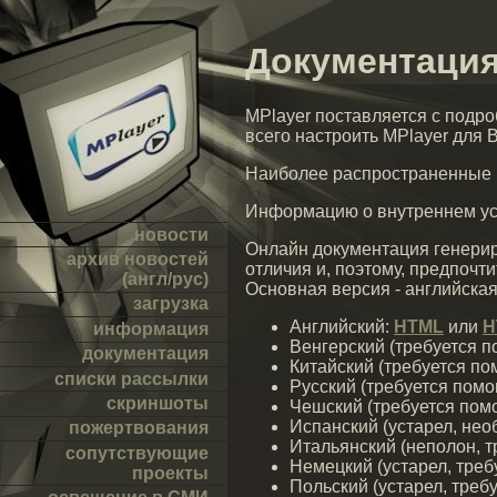
Документация
MPlayer поставляется с подро
всего настроить MPlayer для 
Наиболее распространенные
Информацию о внутреннем уст
новости
Онлайн документация генериру
архив новостей
отличия и, поэтому, предпоч
(англ/рус)
Основная версия - английская
загрузка
Английский:
HTML
или
H
информация
Венгерский (требуется 
документация
Китайский (требуется по
списки рассылки
Русский (требуется помо
скриншоты
Чешский (требуется пом
Испанский (устарел, не
пожертвования
Итальянский (неполон, 
сопутствующие
Немецкий (устарел, треб
проекты
Польский (устарел, треб