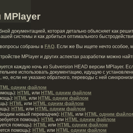
 MPlayer
бной документацией, которая детально объясняет как реши
Вашей системы и как добиться оптимального быстродействи
 вопросы собраны в
FAQ
. Если же Вы ищете нечто особое,
ройстве MPlayer и других аспектах разработки можно найт
ется каждую ночь из Subversion HEAD версии MPlayer. Есл
тительнее использовать документацию, идущую с установле
, но, если не указано обратного, переводы с ней синхрониз
TML одним файлом
помощь):
HTML
или
HTML одним файлом
мощь):
HTML
или
HTML одним файлом
щь):
HTML
или
HTML одним файлом
ощь):
HTML
или
HTML одним файлом
обходим новый переводчик):
HTML
или
HTML одним файло
требуется помощь):
HTML
или
HTML одним файлом
уется помощь):
HTML
или
HTML одним файлом
уется помощь):
HTML
или
HTML одним файлом