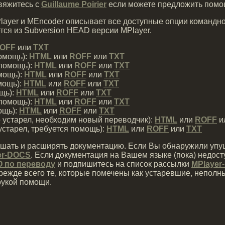
Свяжитесь с
Guillaume Poirier
если можете предложить помо
layer и MEncoder описывает все доступные опции командно
тся из Subversion HEAD версии MPlayer.
OFF
или
TXT
помощь):
HTML
или
ROFF
или
TXT
 помощь):
HTML
или
ROFF
или
TXT
мощь):
HTML
или
ROFF
или
TXT
мощь):
HTML
или
ROFF
или
TXT
щь):
HTML
или
ROFF
или
TXT
 помощь):
HTML
или
ROFF
или
TXT
ощь):
HTML
или
ROFF
или
TXT
 устарел, необходим новый переводчик):
HTML
или
ROFF
и
устарел, требуется помощь):
HTML
или
ROFF
или
TXT
шать и расширять документацию. Если Вы обнаружили упущ
er-DOCS
. Если документация на Вашем языке (пока) недос
 по переводу
и подпишитесь на список рассылки
MPlayer
режде всего те, которые помечены как устаревшие, неполн
рукой помощи.